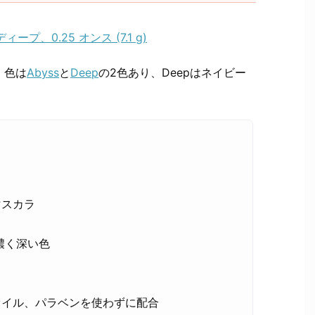
ディープ、0.25 オンス (7.1 g)
ラ。色は
Abyss
と
Deep
の2色あり、Deepはネイビー
マスカラ
濃く深い色
ルオイル、パラベンを使わずに配合