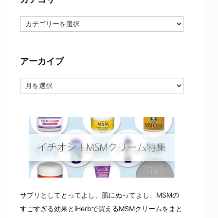
カ
テ
ゴ
リ
ー
アーカイブ
ア
ー
カ
イ
ブ
サプリとしてとってよし、肌にぬってよし、MSMの
すごすぎる効果とiHerbで買えるMSMクリームをまと