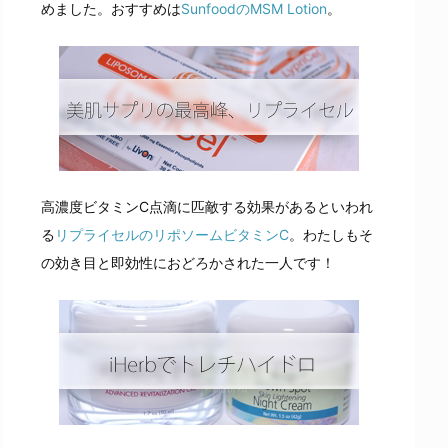
めました。おすすめは
SunfoodのMSM Lotion
。
高濃度ビタミンC点滴に匹敵する効果があるといわれ
る
リプライセルのリポソームビタミンC
。わたしもそ
の効き目と即効性におどろかされた一人です！