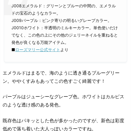
J008エメラルド：グリーンとブルーの中間の、エメラル
ドの宝石のようなカラー。
J009パープル：ピンク寄りの明るいグレープカラー。
J0010ホワイト：半透明のミルキーカラー。単色使いだけ
でなく、この色の上にその他のジェリーネイルを重ねると
発色が良くなる万能アイテム。
■
ローズマリー公式サイト
より
エメラルドはまるで、海のように透き通るブルーグリー
ン。ややくすみもあってこの色すごく綺麗です！
パープルはジューシーなグレープ色。ホワイトはカルピス
のような透け感のある発色。
既存色はパキッとした色が多かったのですが、新色は彩度
低めで落ち着いた大人っぽいカラーですね。