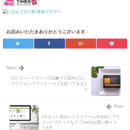
お読みいただきありがとうございます
Next
ヌビアンヘリテージの石鹸で人気No.1の、
アフリカンブラックソープを使ってみまし
た
Prev
UVカット美白ハンドクリームや水出しアイ
スハーブティーなど｜iHerbお買い物リス
ト6月