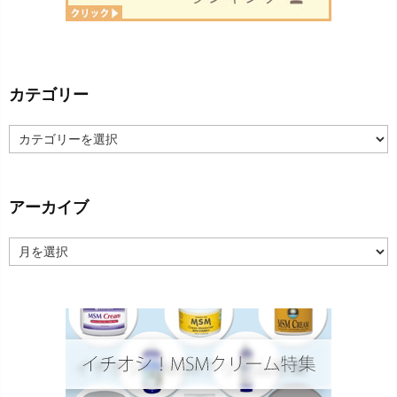
カテゴリー
カ
テ
ゴ
リ
ー
アーカイブ
ア
ー
カ
イ
ブ