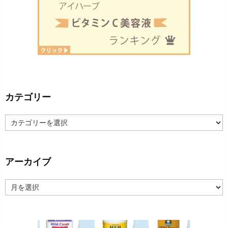
カテゴリー
カ
テ
ゴ
リ
ー
アーカイブ
ア
ー
カ
イ
ブ