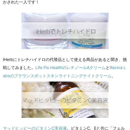
かされた一人です！
iHerbにトレチハイドロの代替品として使える商品があると聞き、挑
戦してみました。
Life Flo HealthのレチノールAクリーム
と
Reviva L
absのブラウンスポットスキンライトニングナイトクリーム
。
マッドヒッピーのビタミンC美容液
。ビタミンC、Eと共に「フェル