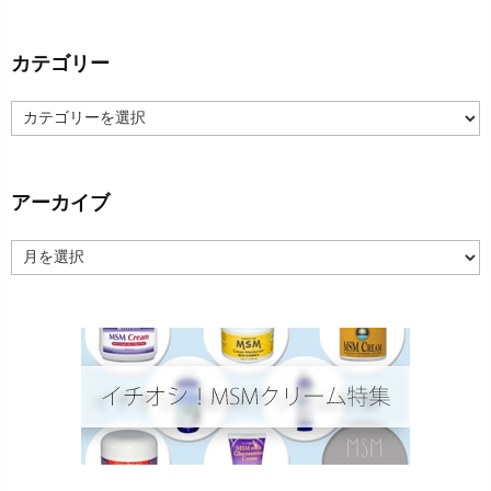
カテゴリー
カ
テ
ゴ
リ
ー
アーカイブ
ア
ー
カ
イ
ブ