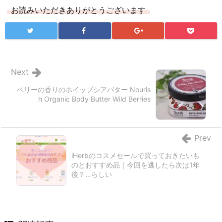
お読みいただきありがとうございます
Next
ベリーの香りのホイップシアバター Nouris
h Organic Body Butter Wild Berries
Prev
iHerbのコスメセールで買っておきたいも
のとおすすめ品｜今回を逃したら次は1年
後？…らしい