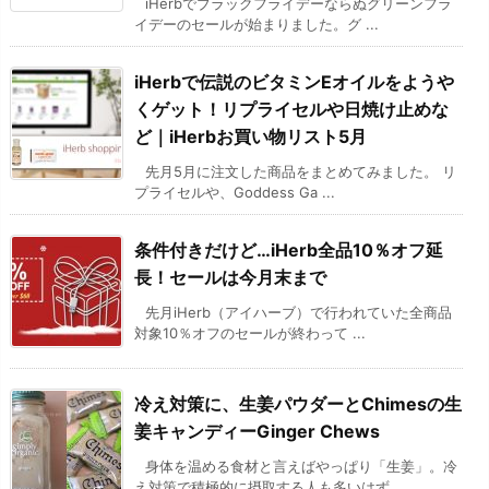
iHerbでブラックフライデーならぬグリーンフラ
イデーのセールが始まりました。グ ...
iHerbで伝説のビタミンEオイルをようや
くゲット！リプライセルや日焼け止めな
ど｜iHerbお買い物リスト5月
先月5月に注文した商品をまとめてみました。 リ
プライセルや、Goddess Ga ...
条件付きだけど…iHerb全品10％オフ延
長！セールは今月末まで
先月iHerb（アイハーブ）で行われていた全商品
対象10％オフのセールが終わって ...
冷え対策に、生姜パウダーとChimesの生
姜キャンディーGinger Chews
身体を温める食材と言えばやっぱり「生姜」。冷
え対策で積極的に摂取する人も多いはず ...