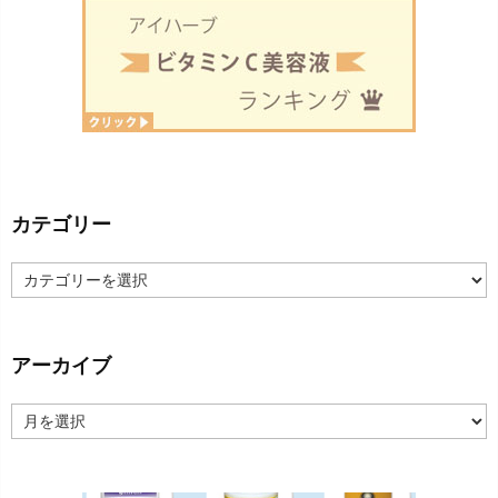
カテゴリー
カ
テ
ゴ
リ
ー
アーカイブ
ア
ー
カ
イ
ブ