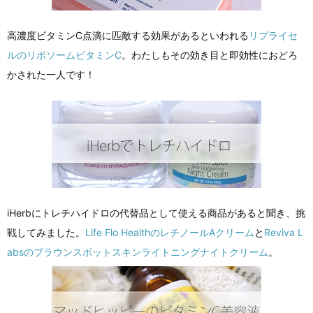
高濃度ビタミンC点滴に匹敵する効果があるといわれる
リプライセ
ルのリポソームビタミンC
。わたしもその効き目と即効性におどろ
かされた一人です！
iHerbにトレチハイドロの代替品として使える商品があると聞き、挑
戦してみました。
Life Flo HealthのレチノールAクリーム
と
Reviva L
absのブラウンスポットスキンライトニングナイトクリーム
。