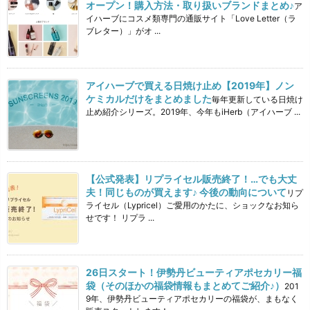
オープン！購入方法・取り扱いブランドまとめ♪
ア
イハーブにコスメ類専門の通販サイト「Love Letter（ラ
ブレター）」がオ ...
アイハーブで買える日焼け止め【2019年】ノン
ケミカルだけをまとめました
毎年更新している日焼け
止め紹介シリーズ。2019年、今年もiHerb（アイハーブ ...
【公式発表】リプライセル販売終了！…でも大丈
夫！同じものが買えます♪ 今後の動向について
リプ
ライセル（Lypricel）ご愛用のかたに、ショックなお知ら
せです！ リプラ ...
26日スタート！伊勢丹ビューティアポセカリー福
袋（そのほかの福袋情報もまとめてご紹介♪）
201
9年、伊勢丹ビューティアポセカリーの福袋が、まもなく