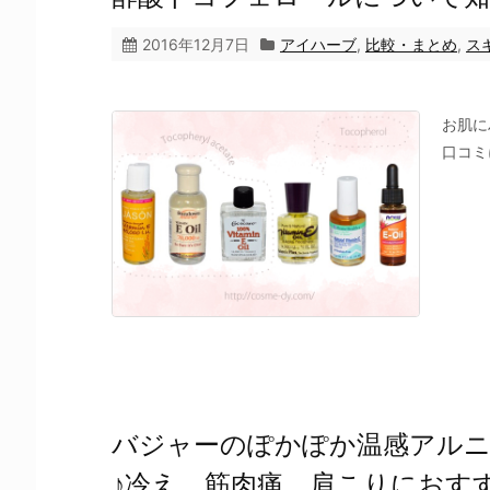
2016年12月7日
アイハーブ
,
比較・まとめ
,
ス
お肌に
口コミ
バジャーのぽかぽか温感アルニ
♪冷え、筋肉痛、肩こりにおす