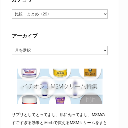
カ
テ
ゴ
リ
ー
アーカイブ
ア
ー
カ
イ
ブ
サプリとしてとってよし、肌にぬってよし、MSMの
すごすぎる効果とiHerbで買えるMSMクリームをまと