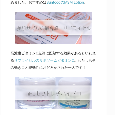
めました。おすすめは
SunfoodのMSM Lotion
。
高濃度ビタミンC点滴に匹敵する効果があるといわれ
る
リプライセルのリポソームビタミンC
。わたしもそ
の効き目と即効性におどろかされた一人です！