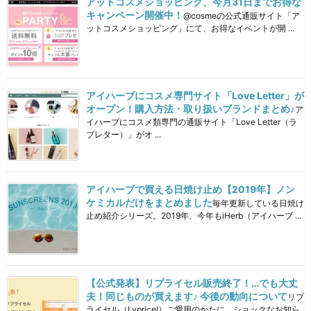
アットコスメショッピング、今月31日までお得な
キャンペーン開催中！
@cosmeの公式通販サイト「ア
ットコスメショッピング」にて、お得なイベントが開 ...
アイハーブにコスメ専門サイト「Love Letter」が
オープン！購入方法・取り扱いブランドまとめ♪
ア
イハーブにコスメ類専門の通販サイト「Love Letter（ラ
ブレター）」がオ ...
アイハーブで買える日焼け止め【2019年】ノン
ケミカルだけをまとめました
毎年更新している日焼け
止め紹介シリーズ。2019年、今年もiHerb（アイハーブ ...
【公式発表】リプライセル販売終了！…でも大丈
夫！同じものが買えます♪ 今後の動向について
リプ
ライセル（Lypricel）ご愛用のかたに、ショックなお知ら