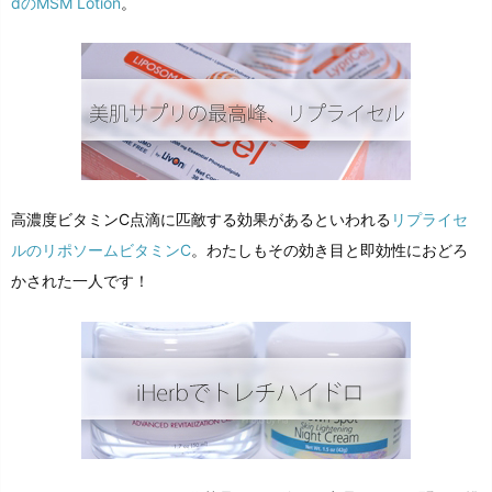
dのMSM Lotion
。
高濃度ビタミンC点滴に匹敵する効果があるといわれる
リプライセ
ルのリポソームビタミンC
。わたしもその効き目と即効性におどろ
かされた一人です！