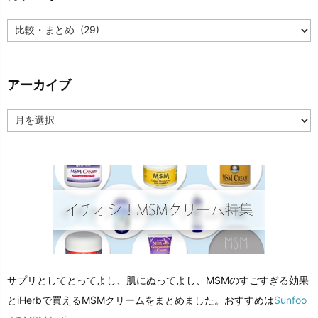
カ
テ
ゴ
リ
ー
アーカイブ
ア
ー
カ
イ
ブ
サプリとしてとってよし、肌にぬってよし、MSMのすごすぎる効果
とiHerbで買えるMSMクリームをまとめました。おすすめは
Sunfoo