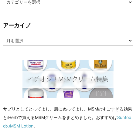
テ
ゴ
リ
ー
アーカイブ
ア
ー
カ
イ
ブ
サプリとしてとってよし、肌にぬってよし、MSMのすごすぎる効果
とiHerbで買えるMSMクリームをまとめました。おすすめは
Sunfoo
dのMSM Lotion
。