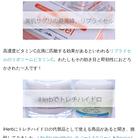
高濃度ビタミンC点滴に匹敵する効果があるといわれる
リプライセ
ルのリポソームビタミンC
。わたしもその効き目と即効性におどろ
かされた一人です！
iHerbにトレチハイドロの代替品として使える商品があると聞き、挑
戦してみました。
Life Flo HealthのレチノールAクリーム
と
Reviva L