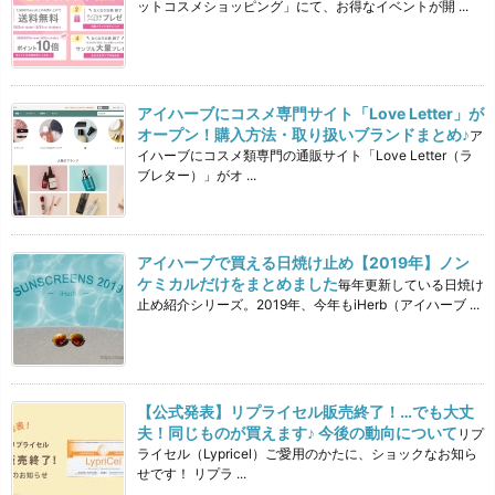
ットコスメショッピング」にて、お得なイベントが開 ...
アイハーブにコスメ専門サイト「Love Letter」が
オープン！購入方法・取り扱いブランドまとめ♪
ア
イハーブにコスメ類専門の通販サイト「Love Letter（ラ
ブレター）」がオ ...
アイハーブで買える日焼け止め【2019年】ノン
ケミカルだけをまとめました
毎年更新している日焼け
止め紹介シリーズ。2019年、今年もiHerb（アイハーブ ...
【公式発表】リプライセル販売終了！…でも大丈
夫！同じものが買えます♪ 今後の動向について
リプ
ライセル（Lypricel）ご愛用のかたに、ショックなお知ら
せです！ リプラ ...