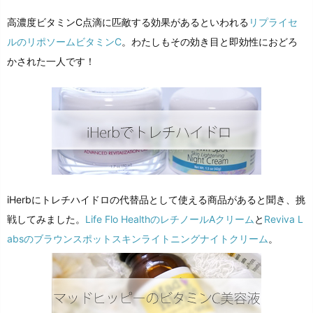
高濃度ビタミンC点滴に匹敵する効果があるといわれる
リプライセ
ルのリポソームビタミンC
。わたしもその効き目と即効性におどろ
かされた一人です！
iHerbにトレチハイドロの代替品として使える商品があると聞き、挑
戦してみました。
Life Flo HealthのレチノールAクリーム
と
Reviva L
absのブラウンスポットスキンライトニングナイトクリーム
。