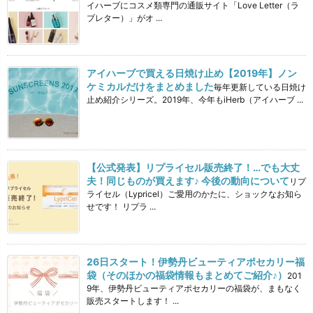
イハーブにコスメ類専門の通販サイト「Love Letter（ラ
ブレター）」がオ ...
アイハーブで買える日焼け止め【2019年】ノン
ケミカルだけをまとめました
毎年更新している日焼け
止め紹介シリーズ。2019年、今年もiHerb（アイハーブ ...
【公式発表】リプライセル販売終了！…でも大丈
夫！同じものが買えます♪ 今後の動向について
リプ
ライセル（Lypricel）ご愛用のかたに、ショックなお知ら
せです！ リプラ ...
26日スタート！伊勢丹ビューティアポセカリー福
袋（そのほかの福袋情報もまとめてご紹介♪）
201
9年、伊勢丹ビューティアポセカリーの福袋が、まもなく
販売スタートします！ ...