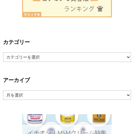
カテゴリー
カ
テ
ゴ
リ
ー
アーカイブ
ア
ー
カ
イ
ブ