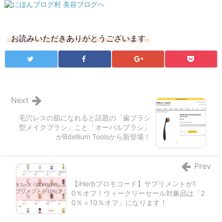
お読みいただきありがとうございます
Next
毛穴レスの肌になれると話題の「歯ブラシ
型メイクブラシ」こと「オーバルブラシ」
がBdellium Toolsから新登場！
Prev
【iHerbプロモコード】サプリメントが1
0％オフ！ウィークリーセール対象品は「2
0％＋10％オフ」になります！