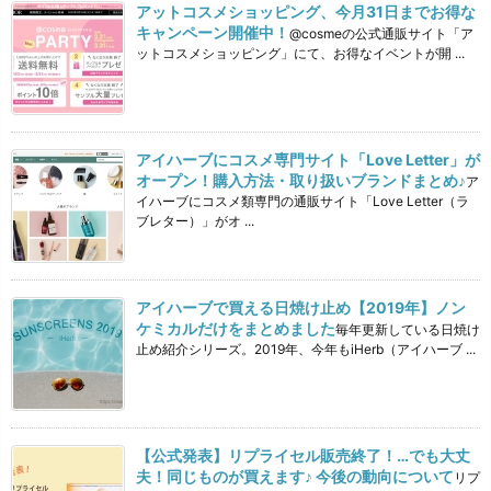
アットコスメショッピング、今月31日までお得な
キャンペーン開催中！
@cosmeの公式通販サイト「ア
ットコスメショッピング」にて、お得なイベントが開 ...
アイハーブにコスメ専門サイト「Love Letter」が
オープン！購入方法・取り扱いブランドまとめ♪
ア
イハーブにコスメ類専門の通販サイト「Love Letter（ラ
ブレター）」がオ ...
アイハーブで買える日焼け止め【2019年】ノン
ケミカルだけをまとめました
毎年更新している日焼け
止め紹介シリーズ。2019年、今年もiHerb（アイハーブ ...
【公式発表】リプライセル販売終了！…でも大丈
夫！同じものが買えます♪ 今後の動向について
リプ