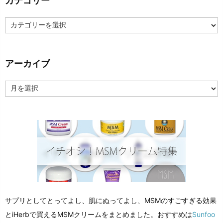
カテゴリー
カ
テ
ゴ
リ
ー
アーカイブ
ア
ー
カ
イ
ブ
サプリとしてとってよし、肌にぬってよし、MSMのすごすぎる効果
とiHerbで買えるMSMクリームをまとめました。おすすめは
Sunfoo